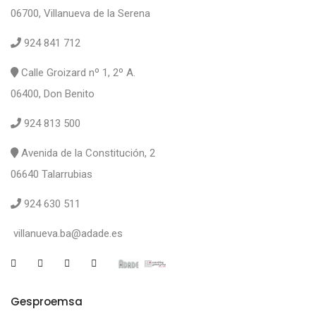
06700, Villanueva de la Serena
924 841 712
Calle Groizard nº 1, 2º A.
06400, Don Benito
924 813 500
Avenida de la Constitución, 2
06640 Talarrubias
924 630 511
villanueva.ba@adade.es
Gesproemsa