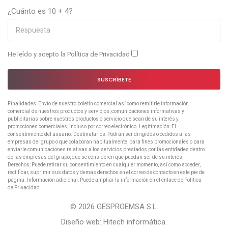
¿Cuánto es 10 + 4?
He leído y acepto la
Política de Privacidad
SUSCRÍBETE
Finalidades: Envío de nuestro boletín comercial así como remitirle información
comercial de nuestros productos y servicios, comunicaciones informativas y
publicitarias sobre nuestros productos o servicio que sean de su interés y
promociones comerciales, incluso por correo electrónico. Legitimación: El
consentimiento del usuario. Destinatarios: Podrán ser dirigidos o cedidos a las
empresas del grupo o que colaboran habitualmente, para fines promocionales o para
enviarle comunicaciones relativas a los servicios prestados por las entidades dentro
de las empresas del grupo, que se consideren que puedan ser de su interés.
Derechos: Puede retirar su consentimiento en cualquier momento, así como acceder,
rectificar, suprimir sus datos y demás derechos en el correo de contacto en este pie de
página. Información adicional: Puede ampliar la información en el enlace de Política
de Privacidad
© 2026 GESPROEMSA S.L.
Diseño web:
Hitech informática
.