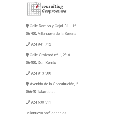
Calle Ramón y Cajal, 31 - 1º
06700, Villanueva de la Serena
924 841 712
Calle Groizard nº 1, 2º A.
06400, Don Benito
924 813 500
Avenida de la Constitución, 2
06640 Talarrubias
924 630 511
villanueva.ba@adade.es