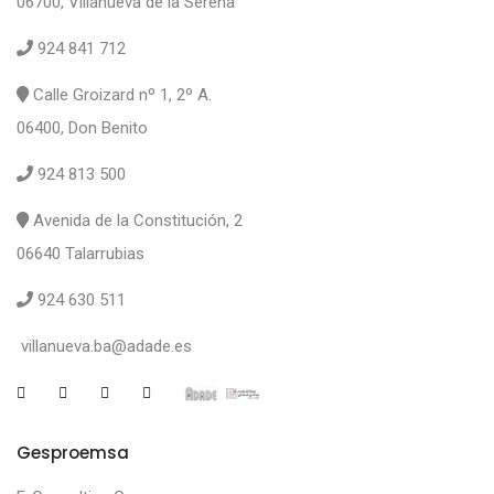
06700, Villanueva de la Serena
924 841 712
Calle Groizard nº 1, 2º A.
06400, Don Benito
924 813 500
Avenida de la Constitución, 2
06640 Talarrubias
924 630 511
villanueva.ba@adade.es
Gesproemsa