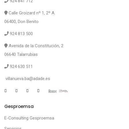
924 841 712
Calle Groizard nº 1, 2º A.
06400, Don Benito
924 813 500
Avenida de la Constitución, 2
06640 Talarrubias
924 630 511
villanueva.ba@adade.es
Gesproemsa
E-Consulting Gesproemsa
Servicios