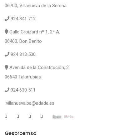
06700, Villanueva de la Serena
924 841 712
Calle Groizard nº 1, 2º A.
06400, Don Benito
924 813 500
Avenida de la Constitución, 2
06640 Talarrubias
924 630 511
villanueva.ba@adade.es
Gesproemsa