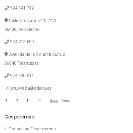
924 841 712
Calle Groizard nº 1, 2º A.
06400, Don Benito
924 813 500
Avenida de la Constitución, 2
06640 Talarrubias
924 630 511
villanueva.ba@adade.es
Gesproemsa
E-Consulting Gesproemsa